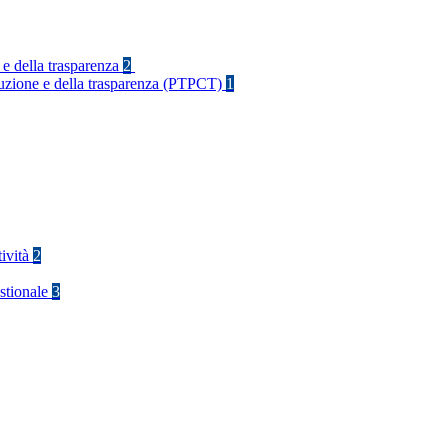
 e della trasparenza
2
rruzione e della trasparenza (PTPCT)
1
tività
2
stionale
3