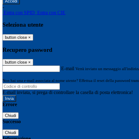
-
Entra con SPID
Entra con CIE
Seleziona utente
button close
×
Recupero password
button close
×
E-mail
Verrà inviato un messaggio all'indirizz
Non hai una e-mail associata al nome utente? Effettua il reset della password tram
E-mail inviata, si prega di controllare la casella di posta elettronica!
Errore
Chiudi
Successo
Chiudi
Informazione