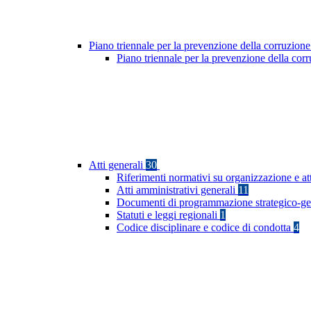
Piano triennale per la prevenzione della corruzione
Piano triennale per la prevenzione della co
Atti generali
30
Riferimenti normativi su organizzazione e at
Atti amministrativi generali
11
Documenti di programmazione strategico-ge
Statuti e leggi regionali
1
Codice disciplinare e codice di condotta
4