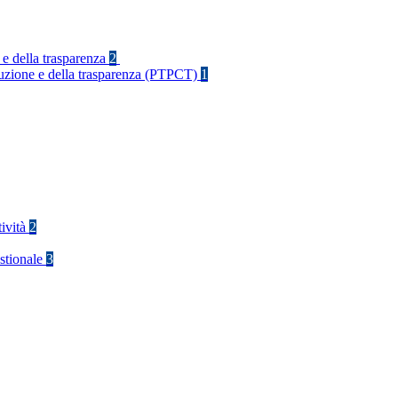
 e della trasparenza
2
rruzione e della trasparenza (PTPCT)
1
tività
2
stionale
3