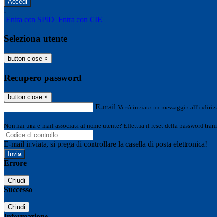
-
Entra con SPID
Entra con CIE
Seleziona utente
button close
×
Recupero password
button close
×
E-mail
Verrà inviato un messaggio all'indirizz
Non hai una e-mail associata al nome utente? Effettua il reset della password tram
E-mail inviata, si prega di controllare la casella di posta elettronica!
Errore
Chiudi
Successo
Chiudi
Informazione