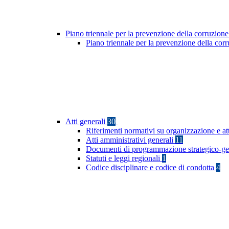
Piano triennale per la prevenzione della corruzione
Piano triennale per la prevenzione della co
Atti generali
30
Riferimenti normativi su organizzazione e at
Atti amministrativi generali
11
Documenti di programmazione strategico-ge
Statuti e leggi regionali
1
Codice disciplinare e codice di condotta
4