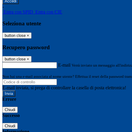
-
Entra con SPID
Entra con CIE
Seleziona utente
button close
×
Recupero password
button close
×
E-mail
Verrà inviato un messaggio all'indirizz
Non hai una e-mail associata al nome utente? Effettua il reset della password tram
E-mail inviata, si prega di controllare la casella di posta elettronica!
Errore
Chiudi
Successo
Chiudi
Informazione