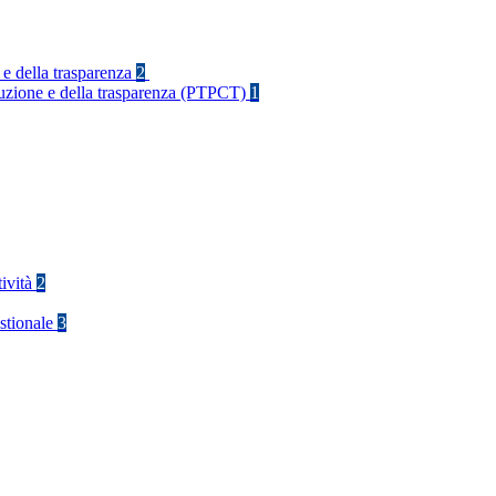
 e della trasparenza
2
rruzione e della trasparenza (PTPCT)
1
tività
2
stionale
3