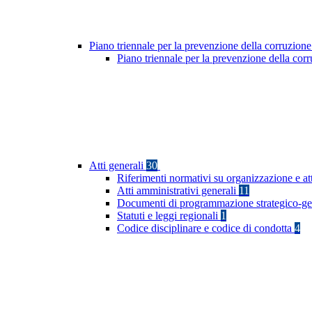
Piano triennale per la prevenzione della corruzione
Piano triennale per la prevenzione della co
Atti generali
30
Riferimenti normativi su organizzazione e at
Atti amministrativi generali
11
Documenti di programmazione strategico-ge
Statuti e leggi regionali
1
Codice disciplinare e codice di condotta
4