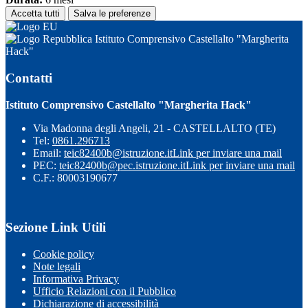
Accetta tutti
Salva le preferenze
Istituto Comprensivo Castellalto "Margherita
Hack"
Contatti
Istituto Comprensivo Castellalto "Margherita Hack"
Via Madonna degli Angeli, 21 - CASTELLALTO (TE)
Tel:
0861.296713
Email:
teic82400b@istruzione.it
Link per inviare una mail
PEC:
teic82400b@pec.istruzione.it
Link per inviare una mail
C.F.: 80003190677
Sezione Link Utili
Cookie policy
Note legali
Informativa Privacy
Ufficio Relazioni con il Pubblico
Dichiarazione di accessibilità