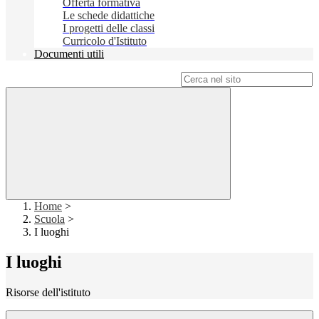
Offerta formativa
Le schede didattiche
I progetti delle classi
Curricolo d'Istituto
Documenti utili
Campo di ricerca per le pagine del sito
Home
>
Scuola
>
I luoghi
I luoghi
Risorse dell'istituto