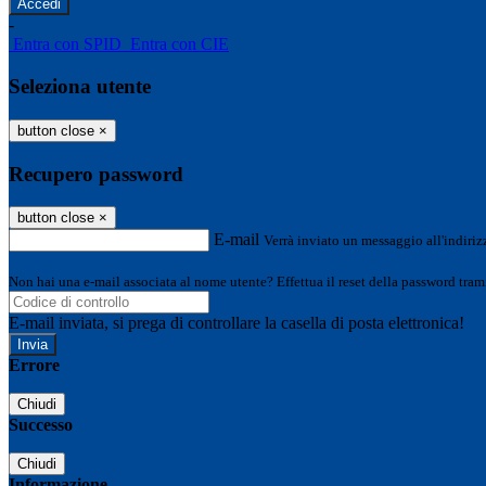
-
Entra con SPID
Entra con CIE
Seleziona utente
button close
×
Recupero password
button close
×
E-mail
Verrà inviato un messaggio all'indirizz
Non hai una e-mail associata al nome utente? Effettua il reset della password tram
E-mail inviata, si prega di controllare la casella di posta elettronica!
Errore
Chiudi
Successo
Chiudi
Informazione