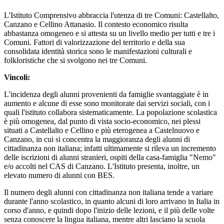
L'Istituto Comprensivo abbraccia l'utenza di tre Comuni: Castellalto,
Canzano e Cellino Attanasio. Il
contesto economico risulta
abbastanza omogeneo e si attesta su un livello medio per tutti e tre i
Comuni. Fattori di valorizzazione del territorio e della sua
consolidata identità storica sono le
manifestazioni culturali e
folkloristiche che si svolgono nei tre Comuni.
Vincoli:
L'incidenza degli alunni provenienti da famiglie svantaggiate è in
aumento e alcune di esse sono
monitorate dai servizi sociali, con i
quali l'istituto collabora sistematicamente. La popolazione
scolastica
è più omogenea, dal punto di vista socio-economico, nei plessi
situati a Castellalto e
Cellino e più eterogenea a Castelnuovo e
Canzano, in cui si concentra la maggioranza degli alunni di
cittadinanza non italiana; infatti ultimamente si rileva un incremento
delle iscrizioni di alunni
stranieri, ospiti della casa-famiglia "Nemo"
e/o accolti nel CAS di Canzano. L'Istituto presenta, inoltre,
un
elevato numero di alunni con BES.
Il numero degli alunni con cittadinanza non italiana tende a
variare
durante l'anno scolastico, in quanto alcuni di loro arrivano in Italia in
corso d'anno, e quindi
dopo l'inizio delle lezioni, e il più delle volte
senza conoscere la lingua italiana, mentre altri lasciano la
scuola