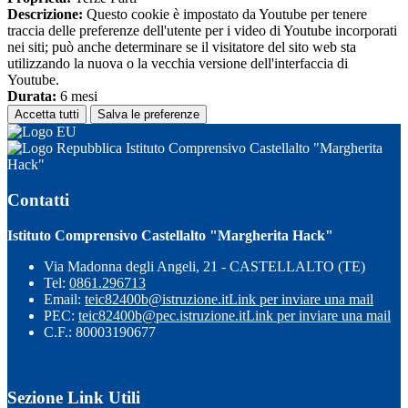
Descrizione:
Questo cookie è impostato da Youtube per tenere
traccia delle preferenze dell'utente per i video di Youtube incorporati
nei siti; può anche determinare se il visitatore del sito web sta
utilizzando la nuova o la vecchia versione dell'interfaccia di
Youtube.
Durata:
6 mesi
Accetta tutti
Salva le preferenze
Istituto Comprensivo Castellalto "Margherita
Hack"
Contatti
Istituto Comprensivo Castellalto "Margherita Hack"
Via Madonna degli Angeli, 21 - CASTELLALTO (TE)
Tel:
0861.296713
Email:
teic82400b@istruzione.it
Link per inviare una mail
PEC:
teic82400b@pec.istruzione.it
Link per inviare una mail
C.F.: 80003190677
Sezione Link Utili