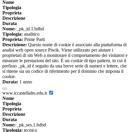
Nome
Tipologia
Proprieta
Descrizione
Durata
Nome:
_pk_id.1.bdbd
Tipologia:
analitico
Proprieta:
Prime Parti
Descrizione:
Questo nome di cookie è associato alla piattaforma di
analisi web open source Piwik. Viene utilizzato per aiutare i
proprietari di siti Web a monitorare il comportamento dei visitatori e
misurare le prestazioni del sito. È un cookie di tipo pattern, in cui il
prefisso _pk_id è seguito da una breve serie di numeri e lettere, che
si ritiene sia un codice di riferimento per il dominio che imposta il
cookie.
Durata:
1 anno
www.iccastellalto.edu.it
Nome
Tipologia
Proprieta
Descrizione
Durata
Nome:
_pk_ses.1.bdbd
Tipologia:
tecnico