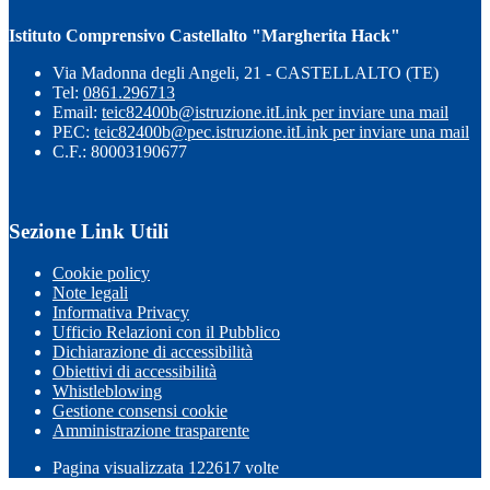
Istituto Comprensivo Castellalto "Margherita Hack"
Via Madonna degli Angeli, 21 - CASTELLALTO (TE)
Tel:
0861.296713
Email:
teic82400b@istruzione.it
Link per inviare una mail
PEC:
teic82400b@pec.istruzione.it
Link per inviare una mail
C.F.: 80003190677
Sezione Link Utili
Cookie policy
Note legali
Informativa Privacy
Ufficio Relazioni con il Pubblico
Dichiarazione di accessibilità
Obiettivi di accessibilità
Whistleblowing
Gestione consensi cookie
Amministrazione trasparente
Pagina visualizzata
122617
volte