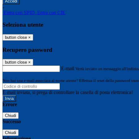
-
Entra con SPID
Entra con CIE
Seleziona utente
button close
×
Recupero password
button close
×
E-mail
Verrà inviato un messaggio all'indirizz
Non hai una e-mail associata al nome utente? Effettua il reset della password tram
E-mail inviata, si prega di controllare la casella di posta elettronica!
Errore
Chiudi
Successo
Chiudi
Informazione