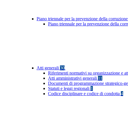
Piano triennale per la prevenzione della corruzione
Piano triennale per la prevenzione della co
Atti generali
30
Riferimenti normativi su organizzazione e at
Atti amministrativi generali
11
Documenti di programmazione strategico-ge
Statuti e leggi regionali
1
Codice disciplinare e codice di condotta
4