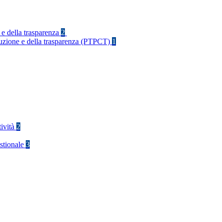
 e della trasparenza
2
rruzione e della trasparenza (PTPCT)
1
tività
2
stionale
3