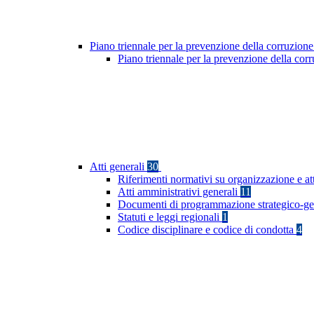
Piano triennale per la prevenzione della corruzione
Piano triennale per la prevenzione della co
Atti generali
30
Riferimenti normativi su organizzazione e at
Atti amministrativi generali
11
Documenti di programmazione strategico-ge
Statuti e leggi regionali
1
Codice disciplinare e codice di condotta
4