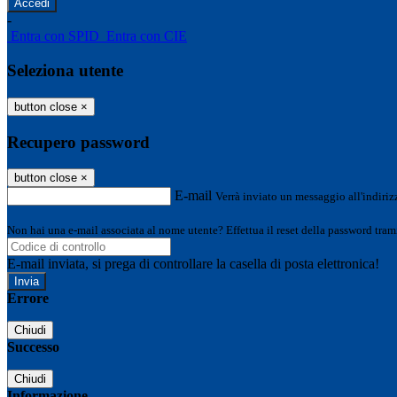
-
Entra con SPID
Entra con CIE
Seleziona utente
button close
×
Recupero password
button close
×
E-mail
Verrà inviato un messaggio all'indirizz
Non hai una e-mail associata al nome utente? Effettua il reset della password tram
E-mail inviata, si prega di controllare la casella di posta elettronica!
Errore
Chiudi
Successo
Chiudi
Informazione