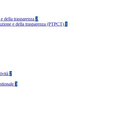
 e della trasparenza
2
rruzione e della trasparenza (PTPCT)
1
tività
2
stionale
3