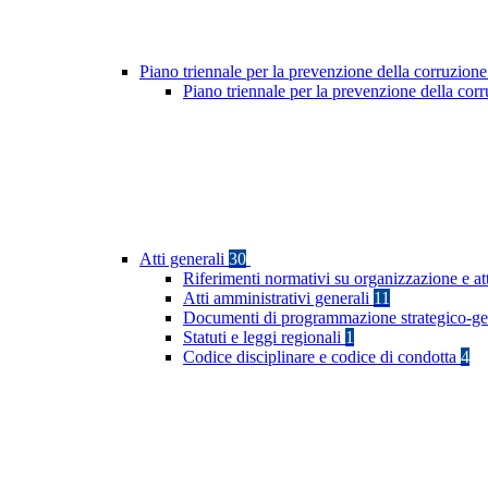
Piano triennale per la prevenzione della corruzione
Piano triennale per la prevenzione della co
Atti generali
30
Riferimenti normativi su organizzazione e at
Atti amministrativi generali
11
Documenti di programmazione strategico-ge
Statuti e leggi regionali
1
Codice disciplinare e codice di condotta
4