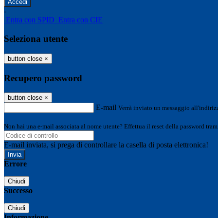
-
Entra con SPID
Entra con CIE
Seleziona utente
button close
×
Recupero password
button close
×
E-mail
Verrà inviato un messaggio all'indirizz
Non hai una e-mail associata al nome utente? Effettua il reset della password tram
E-mail inviata, si prega di controllare la casella di posta elettronica!
Errore
Chiudi
Successo
Chiudi
Informazione