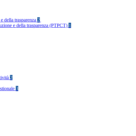
 e della trasparenza
2
rruzione e della trasparenza (PTPCT)
1
tività
2
stionale
3