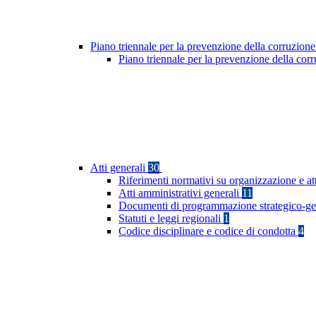
Piano triennale per la prevenzione della corruzione
Piano triennale per la prevenzione della co
Atti generali
30
Riferimenti normativi su organizzazione e at
Atti amministrativi generali
11
Documenti di programmazione strategico-ge
Statuti e leggi regionali
1
Codice disciplinare e codice di condotta
4