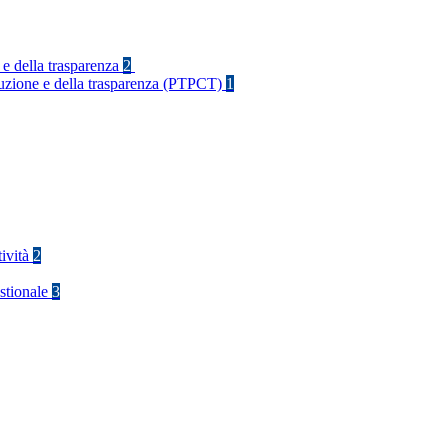
 e della trasparenza
2
rruzione e della trasparenza (PTPCT)
1
tività
2
stionale
3