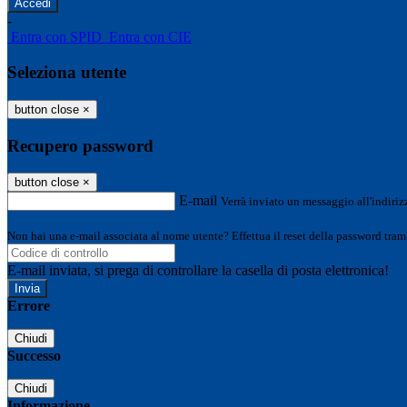
-
Entra con SPID
Entra con CIE
Seleziona utente
button close
×
Recupero password
button close
×
E-mail
Verrà inviato un messaggio all'indirizz
Non hai una e-mail associata al nome utente? Effettua il reset della password tram
E-mail inviata, si prega di controllare la casella di posta elettronica!
Errore
Chiudi
Successo
Chiudi
Informazione