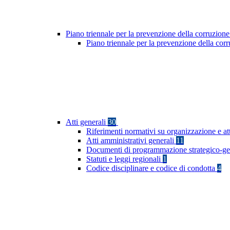
Piano triennale per la prevenzione della corruzione
Piano triennale per la prevenzione della co
Atti generali
30
Riferimenti normativi su organizzazione e at
Atti amministrativi generali
11
Documenti di programmazione strategico-ge
Statuti e leggi regionali
1
Codice disciplinare e codice di condotta
4