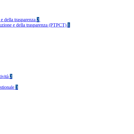
 e della trasparenza
2
rruzione e della trasparenza (PTPCT)
1
tività
2
stionale
3