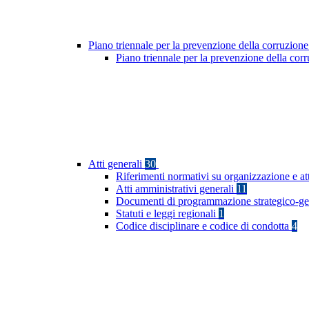
Piano triennale per la prevenzione della corruzione
Piano triennale per la prevenzione della co
Atti generali
30
Riferimenti normativi su organizzazione e at
Atti amministrativi generali
11
Documenti di programmazione strategico-ge
Statuti e leggi regionali
1
Codice disciplinare e codice di condotta
4