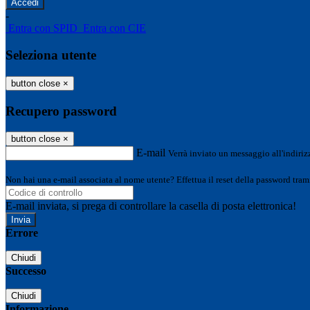
-
Entra con SPID
Entra con CIE
Seleziona utente
button close
×
Recupero password
button close
×
E-mail
Verrà inviato un messaggio all'indirizz
Non hai una e-mail associata al nome utente? Effettua il reset della password tram
E-mail inviata, si prega di controllare la casella di posta elettronica!
Errore
Chiudi
Successo
Chiudi
Informazione