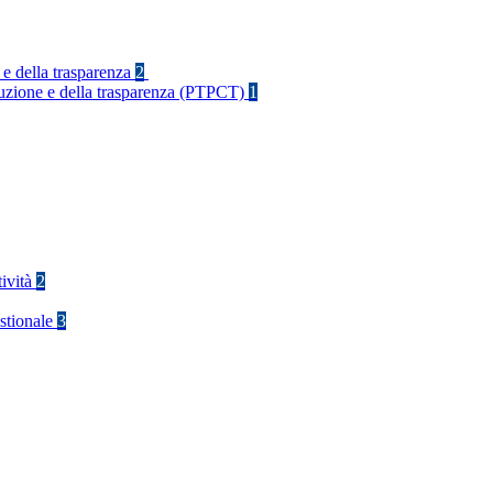
 e della trasparenza
2
rruzione e della trasparenza (PTPCT)
1
tività
2
stionale
3