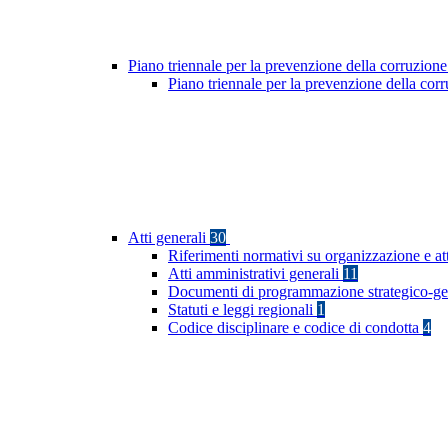
Piano triennale per la prevenzione della corruzione
Piano triennale per la prevenzione della co
Atti generali
30
Riferimenti normativi su organizzazione e at
Atti amministrativi generali
11
Documenti di programmazione strategico-ge
Statuti e leggi regionali
1
Codice disciplinare e codice di condotta
4