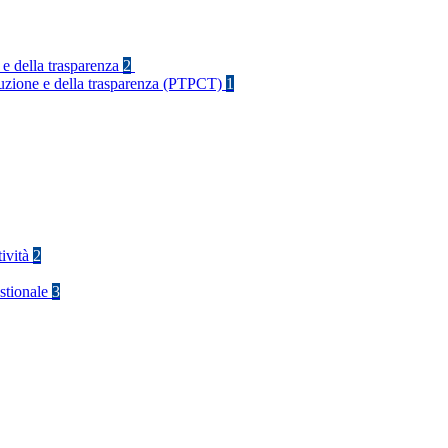
 e della trasparenza
2
rruzione e della trasparenza (PTPCT)
1
tività
2
stionale
3