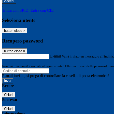
-
Entra con SPID
Entra con CIE
Seleziona utente
button close
×
Recupero password
button close
×
E-mail
Verrà inviato un messaggio all'indirizz
Non hai una e-mail associata al nome utente? Effettua il reset della password tram
E-mail inviata, si prega di controllare la casella di posta elettronica!
Errore
Chiudi
Successo
Chiudi
Informazione