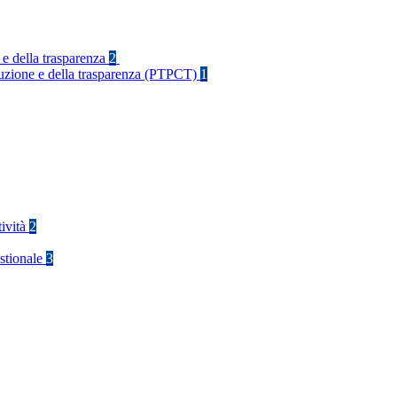
 e della trasparenza
2
rruzione e della trasparenza (PTPCT)
1
tività
2
stionale
3