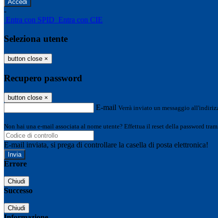
-
Entra con SPID
Entra con CIE
Seleziona utente
button close
×
Recupero password
button close
×
E-mail
Verrà inviato un messaggio all'indirizz
Non hai una e-mail associata al nome utente? Effettua il reset della password tram
E-mail inviata, si prega di controllare la casella di posta elettronica!
Errore
Chiudi
Successo
Chiudi
Informazione