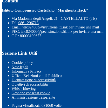
Contatti
Istituto Comprensivo Castellalto "Margherita Hack"
Via Madonna degli Angeli, 21 - CASTELLALTO (TE)
Tel:
0861.296713
Email:
teic82400b@istruzione.it
Link per inviare una mail
PEC:
teic82400b@pec.istruzione.it
Link per inviare una mail
C.F.: 80003190677
Sezione Link Utili
Cookie policy
Note legali
Informativa Privacy
Ufficio Relazioni con il Pubblico
Dichiarazione di accessibilità
Obiettivi di accessibilità
Whistleblowing
Gestione consensi cookie
Amministrazione trasparente
Pagina visualizzata
681069
volte