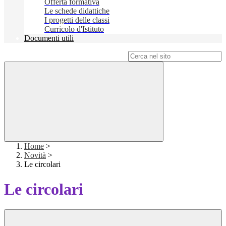
Offerta formativa
Le schede didattiche
I progetti delle classi
Curricolo d'Istituto
Documenti utili
Campo di ricerca per le pagine del sito
Home
>
Novità
>
Le circolari
Le circolari