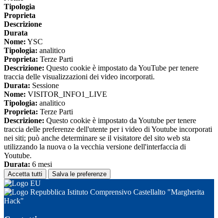
Tipologia
Proprieta
Descrizione
Durata
Nome:
YSC
Tipologia:
analitico
Proprieta:
Terze Parti
Descrizione:
Questo cookie è impostato da YouTube per tenere
traccia delle visualizzazioni dei video incorporati.
Durata:
Sessione
Nome:
VISITOR_INFO1_LIVE
Tipologia:
analitico
Proprieta:
Terze Parti
Descrizione:
Questo cookie è impostato da Youtube per tenere
traccia delle preferenze dell'utente per i video di Youtube incorporati
nei siti; può anche determinare se il visitatore del sito web sta
utilizzando la nuova o la vecchia versione dell'interfaccia di
Youtube.
Durata:
6 mesi
Accetta tutti
Salva le preferenze
Istituto Comprensivo Castellalto "Margherita
Hack"