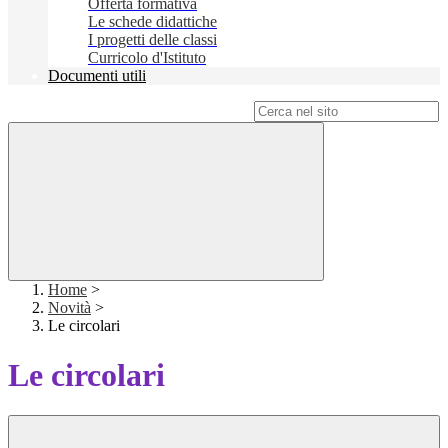
Offerta formativa
Le schede didattiche
I progetti delle classi
Curricolo d'Istituto
Documenti utili
Campo di ricerca per le pagine del sito
Home
>
Novità
>
Le circolari
Le circolari