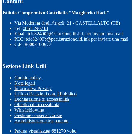
Contatti
Istituto Comprensivo Castellalto "Margherita Hack"
Via Madonna degli Angeli, 21 - CASTELLALTO (TE)
Tel:
0861.296713
Email:
teic82400b@istruzione.it
Link per inviare una mail
PEC:
teic82400b@pec.istruzione.it
Link per inviare una mail
C.F.: 80003190677
Sezione Link Utili
Cookie policy
Note legali
Informativa Privacy
Ufficio Relazioni con il Pubblico
Dichiarazione di accessibilità
Obiettivi di accessibilità
Whistleblowing
Gestione consensi cookie
Amministrazione trasparente
Pagina visualizzata
681270
volte