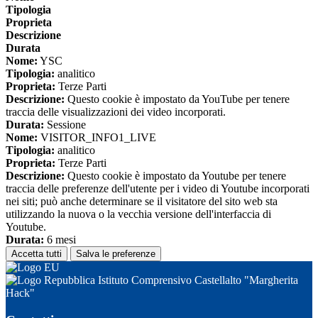
Tipologia
Proprieta
Descrizione
Durata
Nome:
YSC
Tipologia:
analitico
Proprieta:
Terze Parti
Descrizione:
Questo cookie è impostato da YouTube per tenere
traccia delle visualizzazioni dei video incorporati.
Durata:
Sessione
Nome:
VISITOR_INFO1_LIVE
Tipologia:
analitico
Proprieta:
Terze Parti
Descrizione:
Questo cookie è impostato da Youtube per tenere
traccia delle preferenze dell'utente per i video di Youtube incorporati
nei siti; può anche determinare se il visitatore del sito web sta
utilizzando la nuova o la vecchia versione dell'interfaccia di
Youtube.
Durata:
6 mesi
Accetta tutti
Salva le preferenze
Istituto Comprensivo Castellalto "Margherita
Hack"