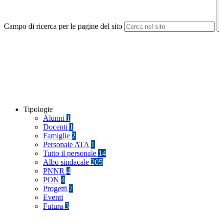
Campo di ricerca per le pagine del sito
Tipologie
Alunni
1
Docenti
1
Famiglie
2
Personale ATA
1
Tutto il personale
14
Albo sindacale
205
PNNR
4
PON
4
Progetti
7
Eventi
Futura
3