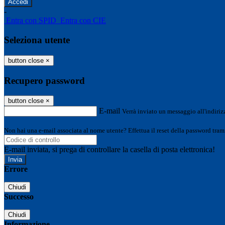
-
Entra con SPID
Entra con CIE
Seleziona utente
button close
×
Recupero password
button close
×
E-mail
Verrà inviato un messaggio all'indirizz
Non hai una e-mail associata al nome utente? Effettua il reset della password tram
E-mail inviata, si prega di controllare la casella di posta elettronica!
Errore
Chiudi
Successo
Chiudi
Informazione