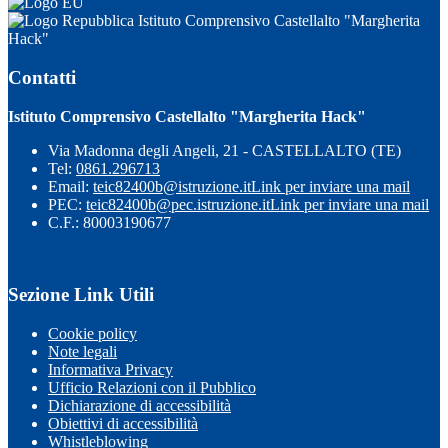
Istituto Comprensivo Castellalto "Margherita
Hack"
Contatti
Istituto Comprensivo Castellalto "Margherita Hack"
Via Madonna degli Angeli, 21 - CASTELLALTO (TE)
Tel:
0861.296713
Email:
teic82400b@istruzione.it
Link per inviare una mail
PEC:
teic82400b@pec.istruzione.it
Link per inviare una mail
C.F.: 80003190677
Sezione Link Utili
Cookie policy
Note legali
Informativa Privacy
Ufficio Relazioni con il Pubblico
Dichiarazione di accessibilità
Obiettivi di accessibilità
Whistleblowing