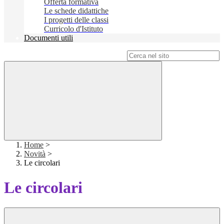
Offerta formativa
Le schede didattiche
I progetti delle classi
Curricolo d'Istituto
Documenti utili
Campo di ricerca per le pagine del sito
Home
>
Novità
>
Le circolari
Le circolari