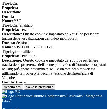
Tipologia
Proprieta
Descrizione
Durata
Nome:
YSC
Tipologia:
analitico
Proprieta:
Terze Parti
Descrizione:
Questo cookie è impostato da YouTube per tenere
traccia delle visualizzazioni dei video incorporati.
Durata:
Sessione
Nome:
VISITOR_INFO1_LIVE
Tipologia:
analitico
Proprieta:
Terze Parti
Descrizione:
Questo cookie è impostato da Youtube per tenere
traccia delle preferenze dell'utente per i video di Youtube incorporati
nei siti; può anche determinare se il visitatore del sito web sta
utilizzando la nuova o la vecchia versione dell'interfaccia di
Youtube.
Durata:
6 mesi
Accetta tutti
Salva le preferenze
Istituto Comprensivo Castellalto "Margherita
Hack"