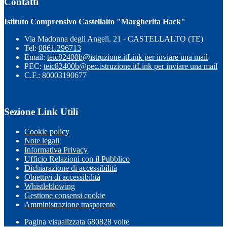
Contatti
Istituto Comprensivo Castellalto "Margherita Hack"
Via Madonna degli Angeli, 21 - CASTELLALTO (TE)
Tel:
0861.296713
Email:
teic82400b@istruzione.it
Link per inviare una mail
PEC:
teic82400b@pec.istruzione.it
Link per inviare una mail
C.F.: 80003190677
Sezione Link Utili
Cookie policy
Note legali
Informativa Privacy
Ufficio Relazioni con il Pubblico
Dichiarazione di accessibilità
Obiettivi di accessibilità
Whistleblowing
Gestione consensi cookie
Amministrazione trasparente
Pagina visualizzata
680828
volte