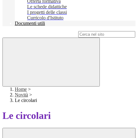
Offerta formativa
Le schede didattiche
I progetti delle classi
Curricolo d'Istituto
Documenti utili
Campo di ricerca per le pagine del sito
Home
>
Novità
>
Le circolari
Le circolari