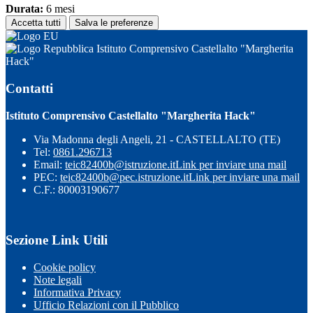
Durata:
6 mesi
Accetta tutti
Salva le preferenze
Istituto Comprensivo Castellalto "Margherita
Hack"
Contatti
Istituto Comprensivo Castellalto "Margherita Hack"
Via Madonna degli Angeli, 21 - CASTELLALTO (TE)
Tel:
0861.296713
Email:
teic82400b@istruzione.it
Link per inviare una mail
PEC:
teic82400b@pec.istruzione.it
Link per inviare una mail
C.F.: 80003190677
Sezione Link Utili
Cookie policy
Note legali
Informativa Privacy
Ufficio Relazioni con il Pubblico