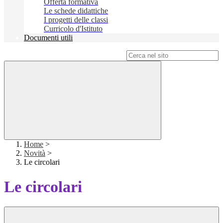
Offerta formativa
Le schede didattiche
I progetti delle classi
Curricolo d'Istituto
Documenti utili
Campo di ricerca per le pagine del sito
Home
>
Novità
>
Le circolari
Le circolari