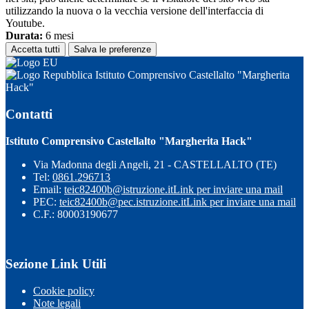
utilizzando la nuova o la vecchia versione dell'interfaccia di
Youtube.
Durata:
6 mesi
Accetta tutti
Salva le preferenze
Istituto Comprensivo Castellalto "Margherita
Hack"
Contatti
Istituto Comprensivo Castellalto "Margherita Hack"
Via Madonna degli Angeli, 21 - CASTELLALTO (TE)
Tel:
0861.296713
Email:
teic82400b@istruzione.it
Link per inviare una mail
PEC:
teic82400b@pec.istruzione.it
Link per inviare una mail
C.F.: 80003190677
Sezione Link Utili
Cookie policy
Note legali