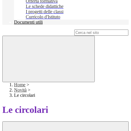
Offerta formativa
Le schede didattiche
I progetti delle classi
Curricolo d'Istituto
Documenti utili
Campo di ricerca per le pagine del sito
Home
>
Novità
>
Le circolari
Le circolari