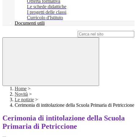
Offerta formativa
Le schede didattiche
I progetti delle classi
Curricolo d'Istituto
Documenti utili
Campo di ricerca per le pagine del sito
Home
>
Novità
>
Le notizie
>
Cerimonia di intitolazione della Scuola Primaria di Petriccione
Cerimonia di intitolazione della Scuola
Primaria di Petriccione