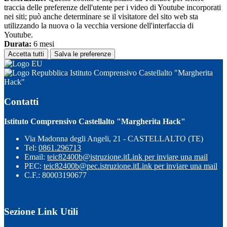
traccia delle preferenze dell'utente per i video di Youtube incorporati
nei siti; può anche determinare se il visitatore del sito web sta
utilizzando la nuova o la vecchia versione dell'interfaccia di
Youtube.
Durata:
6 mesi
Accetta tutti
Salva le preferenze
Istituto Comprensivo Castellalto "Margherita
Hack"
Contatti
Istituto Comprensivo Castellalto "Margherita Hack"
Via Madonna degli Angeli, 21 - CASTELLALTO (TE)
Tel:
0861.296713
Email:
teic82400b@istruzione.it
Link per inviare una mail
PEC:
teic82400b@pec.istruzione.it
Link per inviare una mail
C.F.: 80003190677
Sezione Link Utili