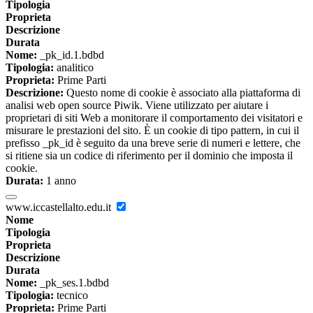
Tipologia
Proprieta
Descrizione
Durata
Nome:
_pk_id.1.bdbd
Tipologia:
analitico
Proprieta:
Prime Parti
Descrizione:
Questo nome di cookie è associato alla piattaforma di
analisi web open source Piwik. Viene utilizzato per aiutare i
proprietari di siti Web a monitorare il comportamento dei visitatori e
misurare le prestazioni del sito. È un cookie di tipo pattern, in cui il
prefisso _pk_id è seguito da una breve serie di numeri e lettere, che
si ritiene sia un codice di riferimento per il dominio che imposta il
cookie.
Durata:
1 anno
www.iccastellalto.edu.it
Nome
Tipologia
Proprieta
Descrizione
Durata
Nome:
_pk_ses.1.bdbd
Tipologia:
tecnico
Proprieta:
Prime Parti