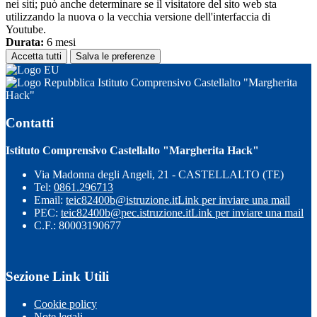
nei siti; può anche determinare se il visitatore del sito web sta
utilizzando la nuova o la vecchia versione dell'interfaccia di
Youtube.
Durata:
6 mesi
Accetta tutti
Salva le preferenze
Istituto Comprensivo Castellalto "Margherita
Hack"
Contatti
Istituto Comprensivo Castellalto "Margherita Hack"
Via Madonna degli Angeli, 21 - CASTELLALTO (TE)
Tel:
0861.296713
Email:
teic82400b@istruzione.it
Link per inviare una mail
PEC:
teic82400b@pec.istruzione.it
Link per inviare una mail
C.F.: 80003190677
Sezione Link Utili
Cookie policy
Note legali