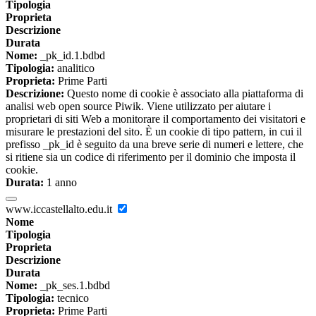
Tipologia
Proprieta
Descrizione
Durata
Nome:
_pk_id.1.bdbd
Tipologia:
analitico
Proprieta:
Prime Parti
Descrizione:
Questo nome di cookie è associato alla piattaforma di
analisi web open source Piwik. Viene utilizzato per aiutare i
proprietari di siti Web a monitorare il comportamento dei visitatori e
misurare le prestazioni del sito. È un cookie di tipo pattern, in cui il
prefisso _pk_id è seguito da una breve serie di numeri e lettere, che
si ritiene sia un codice di riferimento per il dominio che imposta il
cookie.
Durata:
1 anno
www.iccastellalto.edu.it
Nome
Tipologia
Proprieta
Descrizione
Durata
Nome:
_pk_ses.1.bdbd
Tipologia:
tecnico
Proprieta:
Prime Parti