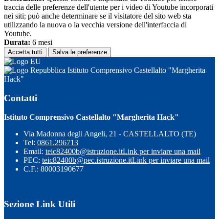
traccia delle preferenze dell'utente per i video di Youtube incorporati
nei siti; può anche determinare se il visitatore del sito web sta
utilizzando la nuova o la vecchia versione dell'interfaccia di
Youtube.
Durata:
6 mesi
Accetta tutti
Salva le preferenze
Istituto Comprensivo Castellalto "Margherita
Hack"
Contatti
Istituto Comprensivo Castellalto "Margherita Hack"
Via Madonna degli Angeli, 21 - CASTELLALTO (TE)
Tel:
0861.296713
Email:
teic82400b@istruzione.it
Link per inviare una mail
PEC:
teic82400b@pec.istruzione.it
Link per inviare una mail
C.F.: 80003190677
Sezione Link Utili