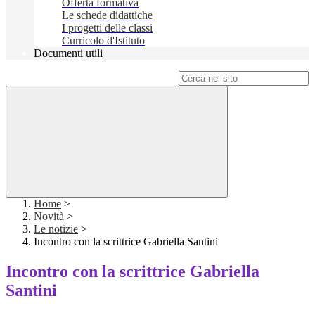
Offerta formativa
Le schede didattiche
I progetti delle classi
Curricolo d'Istituto
Documenti utili
Campo di ricerca per le pagine del sito
Home
>
Novità
>
Le notizie
>
Incontro con la scrittrice Gabriella Santini
Incontro con la scrittrice Gabriella
Santini