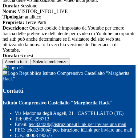
traccia delle visualizzazioni dei video incorporati.
Durata:
Sessione
Nome:
VISITOR_INFO1_LIVE
Tipologia:
analitico
Proprieta:
Terze Parti
Descrizione:
Questo cookie è impostato da Youtube per tenere
traccia delle preferenze dell'utente per i video di Youtube incorporati
nei siti; può anche determinare se il visitatore del sito web sta
utilizzando la nuova o la vecchia versione dell'interfaccia di
Youtube.
Durata:
6 mesi
Accetta tutti
Salva le preferenze
Istituto Comprensivo Castellalto "Margherita
Hack"
Contatti
Istituto Comprensivo Castellalto "Margherita Hack"
Via Madonna degli Angeli, 21 - CASTELLALTO (TE)
Tel:
0861.296713
Email:
teic82400b@istruzione.it
Link per inviare una mail
PEC:
teic82400b@pec.istruzione.it
Link per inviare una mail
C.F.: 80003190677