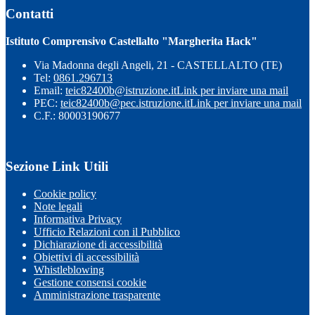
Contatti
Istituto Comprensivo Castellalto "Margherita Hack"
Via Madonna degli Angeli, 21 - CASTELLALTO (TE)
Tel:
0861.296713
Email:
teic82400b@istruzione.it
Link per inviare una mail
PEC:
teic82400b@pec.istruzione.it
Link per inviare una mail
C.F.: 80003190677
Sezione Link Utili
Cookie policy
Note legali
Informativa Privacy
Ufficio Relazioni con il Pubblico
Dichiarazione di accessibilità
Obiettivi di accessibilità
Whistleblowing
Gestione consensi cookie
Amministrazione trasparente