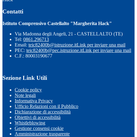
Contatti
Istituto Comprensivo Castellalto "Margherita Hack"
Via Madonna degli Angeli, 21 - CASTELLALTO (TE)
Tel:
0861.296713
Email:
teic82400b@istruzione.it
Link per inviare una mail
PEC:
teic82400b@pec.istruzione.it
Link per inviare una mail
C.F.: 80003190677
Sezione Link Utili
Cookie policy
Note legali
Informativa Privacy
Ufficio Relazioni con il Pubblico
Dichiarazione di accessibilità
Obiettivi di accessibilità
Whistleblowing
Gestione consensi cookie
Amministrazione trasparente