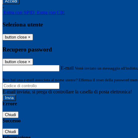
-
Entra con SPID
Entra con CIE
Seleziona utente
button close
×
Recupero password
button close
×
E-mail
Verrà inviato un messaggio all'indirizz
Non hai una e-mail associata al nome utente? Effettua il reset della password tram
E-mail inviata, si prega di controllare la casella di posta elettronica!
Errore
Chiudi
Successo
Chiudi
Informazione