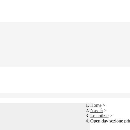
Home
>
Novità
>
Le notizie
>
Open day sezione pr