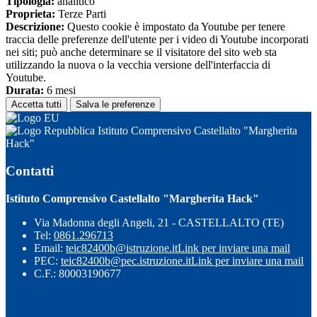
Tipologia:
analitico
Proprieta:
Terze Parti
Descrizione:
Questo cookie è impostato da Youtube per tenere
traccia delle preferenze dell'utente per i video di Youtube incorporati
nei siti; può anche determinare se il visitatore del sito web sta
utilizzando la nuova o la vecchia versione dell'interfaccia di
Youtube.
Durata:
6 mesi
Accetta tutti
Salva le preferenze
Istituto Comprensivo Castellalto "Margherita
Hack"
Contatti
Istituto Comprensivo Castellalto "Margherita Hack"
Via Madonna degli Angeli, 21 - CASTELLALTO (TE)
Tel:
0861.296713
Email:
teic82400b@istruzione.it
Link per inviare una mail
PEC:
teic82400b@pec.istruzione.it
Link per inviare una mail
C.F.: 80003190677