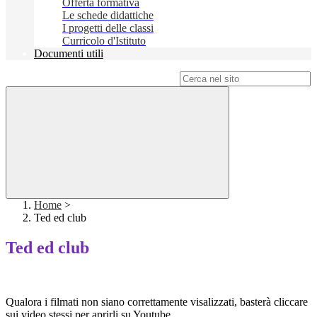
Offerta formativa
Le schede didattiche
I progetti delle classi
Curricolo d'Istituto
Documenti utili
Campo di ricerca per le pagine del sito
Home
>
Ted ed club
Ted ed club
Qualora i filmati non siano correttamente visalizzati, basterà cliccare
sui video stessi per aprirli su Youtube.