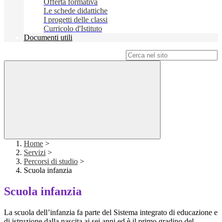
Offerta formativa
Le schede didattiche
I progetti delle classi
Curricolo d'Istituto
Documenti utili
Campo di ricerca per le pagine del sito
Home
>
Servizi
>
Percorsi di studio
>
Scuola infanzia
Scuola infanzia
La scuola dell’infanzia fa parte del Sistema integrato di educazione e
di istruzione dalla nascita ai sei anni ed è il primo gradino del