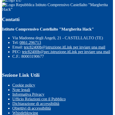
Istituto Comprensivo Castellalto "Margherita
Hack"
Contatti
Istituto Comprensivo Castellalto "Margherita Hack"
Via Madonna degli Angeli, 21 - CASTELLALTO (TE)
Tel:
0861.296713
Email:
teic82400b@istruzione.it
Link per inviare una mail
PEC:
teic82400b@pec.istruzione.it
Link per inviare una mail
C.F.: 80003190677
Sezione Link Utili
Cookie policy
Note legali
Informativa Privacy
Ufficio Relazioni con il Pubblico
Dichiarazione di accessibilità
Obiettivi di accessibilità
Whistleblowing