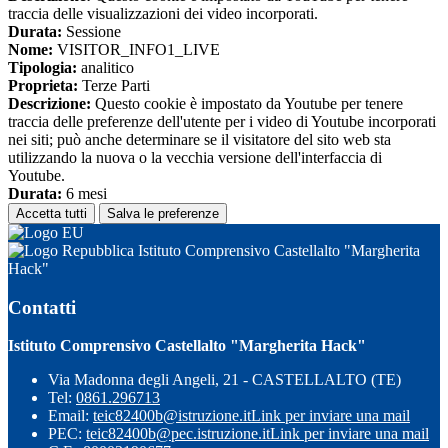
traccia delle visualizzazioni dei video incorporati.
Durata:
Sessione
Nome:
VISITOR_INFO1_LIVE
Tipologia:
analitico
Proprieta:
Terze Parti
Descrizione:
Questo cookie è impostato da Youtube per tenere
traccia delle preferenze dell'utente per i video di Youtube incorporati
nei siti; può anche determinare se il visitatore del sito web sta
utilizzando la nuova o la vecchia versione dell'interfaccia di
Youtube.
Durata:
6 mesi
Accetta tutti
Salva le preferenze
Istituto Comprensivo Castellalto "Margherita
Hack"
Contatti
Istituto Comprensivo Castellalto "Margherita Hack"
Via Madonna degli Angeli, 21 - CASTELLALTO (TE)
Tel:
0861.296713
Email:
teic82400b@istruzione.it
Link per inviare una mail
PEC:
teic82400b@pec.istruzione.it
Link per inviare una mail