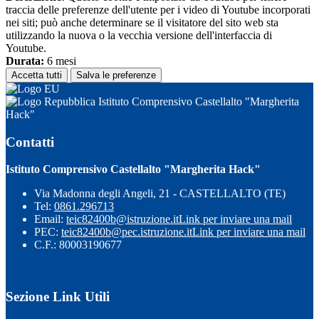
traccia delle preferenze dell'utente per i video di Youtube incorporati
nei siti; può anche determinare se il visitatore del sito web sta
utilizzando la nuova o la vecchia versione dell'interfaccia di
Youtube.
Durata:
6 mesi
Accetta tutti
Salva le preferenze
Istituto Comprensivo Castellalto "Margherita
Hack"
Contatti
Istituto Comprensivo Castellalto "Margherita Hack"
Via Madonna degli Angeli, 21 - CASTELLALTO (TE)
Tel:
0861.296713
Email:
teic82400b@istruzione.it
Link per inviare una mail
PEC:
teic82400b@pec.istruzione.it
Link per inviare una mail
C.F.: 80003190677
Sezione Link Utili