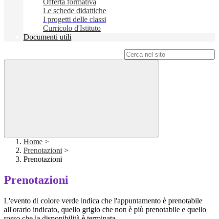
Offerta formativa
Le schede didattiche
I progetti delle classi
Curricolo d'Istituto
Documenti utili
Campo di ricerca per le pagine del sito
Home
>
Prenotazioni
>
Prenotazioni
Prenotazioni
L'evento di colore verde indica che l'appuntamento è prenotabile
all'orario indicato, quello grigio che non è più prenotabile e quello
rosso che la disponibilità è terminata.