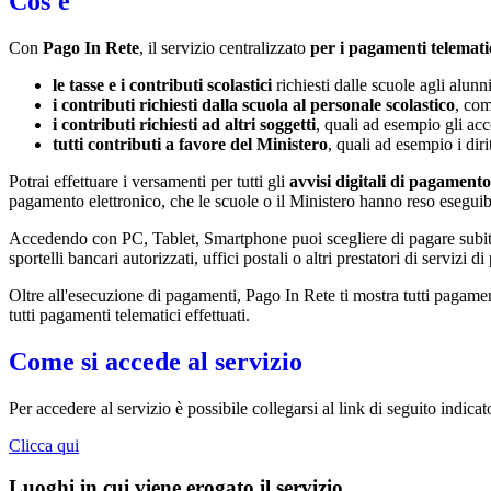
Cos'è
Con
Pago In Rete
, il servizio centralizzato
per i pagamenti telemati
le tasse e i contributi scolastici
richiesti dalle scuole agli alunn
i contributi richiesti dalla scuola al personale scolastico
, com
i contributi richiesti ad altri soggetti
, quali ad esempio gli a
tutti contributi a favore del Ministero
, quali ad esempio i diri
Potrai effettuare i versamenti per tutti gli
avvisi digitali di pagamento
pagamento elettronico, che le scuole o il Ministero hanno reso eseguib
Accedendo con PC, Tablet, Smartphone puoi scegliere di pagare subito 
sportelli bancari autorizzati, uffici postali o altri prestatori di ser
Oltre all'esecuzione di pagamenti, Pago In Rete ti mostra tutti pagamenti 
tutti pagamenti telematici effettuati.
Come si accede al servizio
Per accedere al servizio è possibile collegarsi al link di seguito indica
Clicca qui
Luoghi in cui viene erogato il servizio