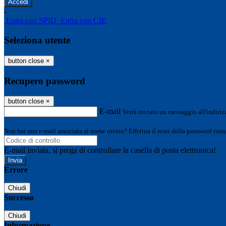
-
Entra con SPID
Entra con CIE
Seleziona utente
button close
×
Recupero password
button close
×
E-mail
Verrà inviato un messaggio all'indirizz
Non hai una e-mail associata al nome utente? Effettua il reset della password tram
E-mail inviata, si prega di controllare la casella di posta elettronica!
Errore
Chiudi
Successo
Chiudi
Informazione