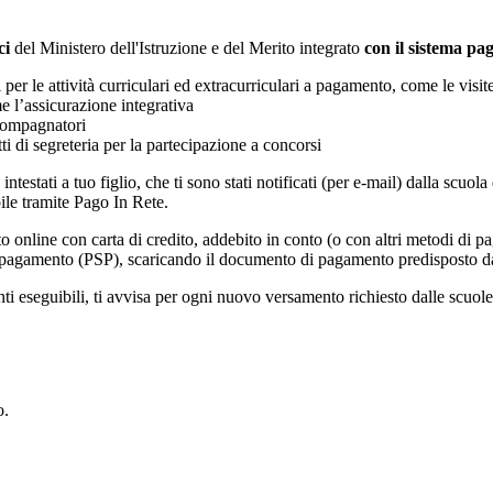
ci
del Ministero dell'Istruzione e del Merito integrato
con il sistema p
i per le attività curriculari ed extracurriculari a pagamento, come le visit
e l’assicurazione integrativa
ccompagnatori
tti di segreteria per la partecipazione a concorsi
intestati a tuo figlio, che ti sono stati notificati (per e-mail) dalla scuo
ile tramite Pago In Rete.
online con carta di credito, addebito in conto (o con altri metodi di p
vizi di pagamento (PSP), scaricando il documento di pagamento predisposto
eseguibili, ti avvisa per ogni nuovo versamento richiesto dalle scuole, ti 
to.