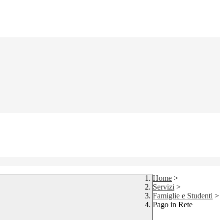
Home
>
Servizi
>
Famiglie e Studenti
>
Pago in Rete