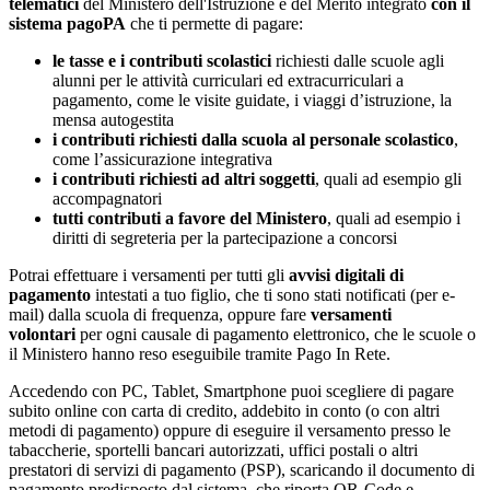
telematici
del Ministero dell'Istruzione e del Merito integrato
con il
sistema pagoPA
che ti permette di pagare:
le tasse e i contributi scolastici
richiesti dalle scuole agli
alunni per le attività curriculari ed extracurriculari a
pagamento, come le visite guidate, i viaggi d’istruzione, la
mensa autogestita
i contributi richiesti dalla scuola al personale scolastico
,
come l’assicurazione integrativa
i contributi richiesti ad altri soggetti
, quali ad esempio gli
accompagnatori
tutti contributi a favore del Ministero
, quali ad esempio i
diritti di segreteria per la partecipazione a concorsi
Potrai effettuare i versamenti per tutti gli
avvisi digitali di
pagamento
intestati a tuo figlio, che ti sono stati notificati (per e-
mail) dalla scuola di frequenza, oppure fare
versamenti
volontari
per ogni causale di pagamento elettronico, che le scuole o
il Ministero hanno reso eseguibile tramite Pago In Rete.
Accedendo con PC, Tablet, Smartphone puoi scegliere di pagare
subito online con carta di credito, addebito in conto (o con altri
metodi di pagamento) oppure di eseguire il versamento presso le
tabaccherie, sportelli bancari autorizzati, uffici postali o altri
prestatori di servizi di pagamento (PSP), scaricando il documento di
pagamento predisposto dal sistema, che riporta QR-Code e