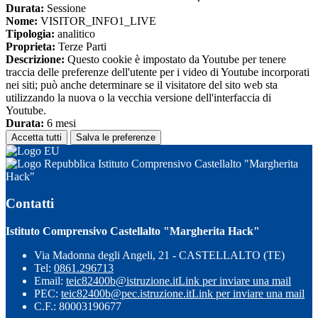
Durata:
Sessione
Nome:
VISITOR_INFO1_LIVE
Tipologia:
analitico
Proprieta:
Terze Parti
Descrizione:
Questo cookie è impostato da Youtube per tenere
traccia delle preferenze dell'utente per i video di Youtube incorporati
nei siti; può anche determinare se il visitatore del sito web sta
utilizzando la nuova o la vecchia versione dell'interfaccia di
Youtube.
Durata:
6 mesi
Accetta tutti
Salva le preferenze
Istituto Comprensivo Castellalto "Margherita
Hack"
Contatti
Istituto Comprensivo Castellalto "Margherita Hack"
Via Madonna degli Angeli, 21 - CASTELLALTO (TE)
Tel:
0861.296713
Email:
teic82400b@istruzione.it
Link per inviare una mail
PEC:
teic82400b@pec.istruzione.it
Link per inviare una mail
C.F.: 80003190677