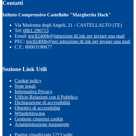
Contatti
Istituto Comprensivo Castellalto "Margherita Hack"
Via Madonna degli Angeli, 21 - CASTELLALTO (TE)
Tel:
0861.296713
Email:
teic82400b@istruzione.it
Link per inviare una mail
PEC:
teic82400b@pec.istruzione.it
Link per inviare una mail
C.F.: 80003190677
Sezione Link Utili
Cookie policy
Note legali
Informativa Privacy
Ufficio Relazioni con il Pubblico
Dichiarazione di accessibilità
Obiettivi di accessibilità
Whistleblowing
Gestione consensi cookie
Amministrazione trasparente
Pagina visualizzata
1213
volte