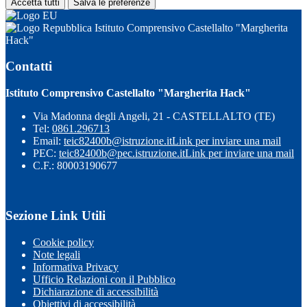
Accetta tutti
Salva le preferenze
Istituto Comprensivo Castellalto "Margherita
Hack"
Contatti
Istituto Comprensivo Castellalto "Margherita Hack"
Via Madonna degli Angeli, 21 - CASTELLALTO (TE)
Tel:
0861.296713
Email:
teic82400b@istruzione.it
Link per inviare una mail
PEC:
teic82400b@pec.istruzione.it
Link per inviare una mail
C.F.: 80003190677
Sezione Link Utili
Cookie policy
Note legali
Informativa Privacy
Ufficio Relazioni con il Pubblico
Dichiarazione di accessibilità
Obiettivi di accessibilità