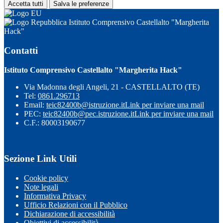
Accetta tutti
Salva le preferenze
Istituto Comprensivo Castellalto "Margherita
Hack"
Contatti
Istituto Comprensivo Castellalto "Margherita Hack"
Via Madonna degli Angeli, 21 - CASTELLALTO (TE)
Tel:
0861.296713
Email:
teic82400b@istruzione.it
Link per inviare una mail
PEC:
teic82400b@pec.istruzione.it
Link per inviare una mail
C.F.: 80003190677
Sezione Link Utili
Cookie policy
Note legali
Informativa Privacy
Ufficio Relazioni con il Pubblico
Dichiarazione di accessibilità
Obiettivi di accessibilità