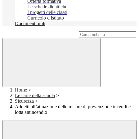
Offerta formativa
Le schede didattiche
I progetti delle classi
Curricolo d'Istituto
Documenti utili
Campo di ricerca per le pagine del sito
Home
>
Le carte della scuola
>
Sicurezza
>
Addetti all’attuazione delle misure di prevenzione incendi e
lotta antincendio