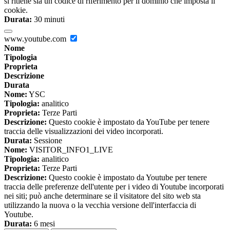
si ritiene sia un codice di riferimento per il dominio che imposta il
cookie.
Durata:
30 minuti
www.youtube.com
Nome
Tipologia
Proprieta
Descrizione
Durata
Nome:
YSC
Tipologia:
analitico
Proprieta:
Terze Parti
Descrizione:
Questo cookie è impostato da YouTube per tenere
traccia delle visualizzazioni dei video incorporati.
Durata:
Sessione
Nome:
VISITOR_INFO1_LIVE
Tipologia:
analitico
Proprieta:
Terze Parti
Descrizione:
Questo cookie è impostato da Youtube per tenere
traccia delle preferenze dell'utente per i video di Youtube incorporati
nei siti; può anche determinare se il visitatore del sito web sta
utilizzando la nuova o la vecchia versione dell'interfaccia di
Youtube.
Durata:
6 mesi