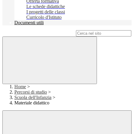
Offerta formativa
Le schede didattiche
I progetti delle classi
Curricolo d'Istituto
Documenti utili
Campo di ricerca per le pagine del sito
Home
>
Percorsi di studio
>
Scuola dell'Infanzia
>
Materiale didattico