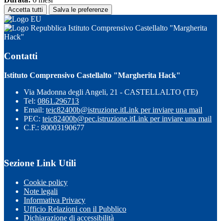
Accetta tutti
Salva le preferenze
Istituto Comprensivo Castellalto "Margherita
Hack"
Contatti
Istituto Comprensivo Castellalto "Margherita Hack"
Via Madonna degli Angeli, 21 - CASTELLALTO (TE)
Tel:
0861.296713
Email:
teic82400b@istruzione.it
Link per inviare una mail
PEC:
teic82400b@pec.istruzione.it
Link per inviare una mail
C.F.: 80003190677
Sezione Link Utili
Cookie policy
Note legali
Informativa Privacy
Ufficio Relazioni con il Pubblico
Dichiarazione di accessibilità