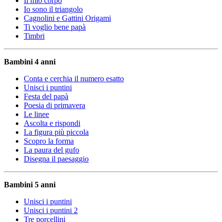
Il mio corpo
Io sono il triangolo
Cagnolini e Gattini Origami
Ti voglio bene papà
Timbri
Bambini 4 anni
Conta e cerchia il numero esatto
Unisci i puntini
Festa del papà
Poesia di primavera
Le linee
Ascolta e rispondi
La figura più piccola
Scopro la forma
La paura del gufo
Disegna il paesaggio
Bambini 5 anni
Unisci i puntini
Unisci i puntini 2
Tre porcellini