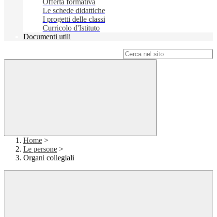
Offerta formativa
Le schede didattiche
I progetti delle classi
Curricolo d'Istituto
Documenti utili
Campo di ricerca per le pagine del sito
Home
>
Le persone
>
Organi collegiali