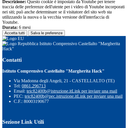
Descrizione:
Questo cookie è impostato da Youtube per tenere
traccia delle preferenze dell'utente per i video di Youtube incorporati
nei siti; può anche determinare se il visitatore del sito web sta
utilizzando la nuova o la vecchia versione dell'interfaccia di
Youtube.
Durata:
6 mesi
Accetta tutti
Salva le preferenze
Istituto Comprensivo Castellalto "Margherita
Hack"
Contatti
Istituto Comprensivo Castellalto "Margherita Hack"
Via Madonna degli Angeli, 21 - CASTELLALTO (TE)
Tel:
0861.296713
Email:
teic82400b@istruzione.it
Link per inviare una mail
PEC:
teic82400b@pec.istruzione.it
Link per inviare una mail
C.F.: 80003190677
Sezione Link Utili