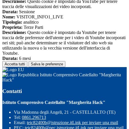
Descrizione:
Questo cookie è impostato da YouTube per tenere
traccia delle visualizzazioni dei video incorporati.
Durata:
Sessione
Nome:
VISITOR_INFO1_LIVE
Tipologia:
analitico
Proprieta:
Terze Parti
Descrizione:
Questo cookie è impostato da Youtube per tenere
traccia delle preferenze dell'utente per i video di Youtube incorporati
nei siti; può anche determinare se il visitatore del sito web sta
utilizzando la nuova o la vecchia versione dell'interfaccia di
Youtube.
Durata:
6 mesi
Accetta tutti
Salva le preferenze
Istituto Comprensivo Castellalto "Margherita
Hack"
Contatti
Istituto Comprensivo Castellalto "Margherita Hack"
Via Madonna degli Angeli, 21 - CASTELLALTO (TE)
Tel:
0861.296713
Email:
teic82400b@istruzione.it
Link per inviare una mail
PEC:
teic82400b@pec.istruzione.it
Link per inviare una mail