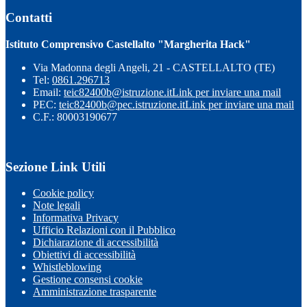
Contatti
Istituto Comprensivo Castellalto "Margherita Hack"
Via Madonna degli Angeli, 21 - CASTELLALTO (TE)
Tel:
0861.296713
Email:
teic82400b@istruzione.it
Link per inviare una mail
PEC:
teic82400b@pec.istruzione.it
Link per inviare una mail
C.F.: 80003190677
Sezione Link Utili
Cookie policy
Note legali
Informativa Privacy
Ufficio Relazioni con il Pubblico
Dichiarazione di accessibilità
Obiettivi di accessibilità
Whistleblowing
Gestione consensi cookie
Amministrazione trasparente