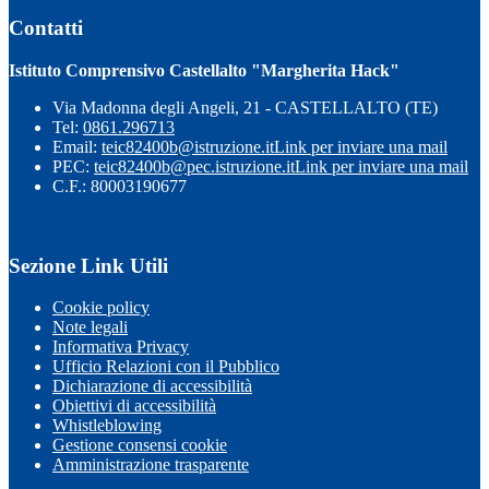
Contatti
Istituto Comprensivo Castellalto "Margherita Hack"
Via Madonna degli Angeli, 21 - CASTELLALTO (TE)
Tel:
0861.296713
Email:
teic82400b@istruzione.it
Link per inviare una mail
PEC:
teic82400b@pec.istruzione.it
Link per inviare una mail
C.F.: 80003190677
Sezione Link Utili
Cookie policy
Note legali
Informativa Privacy
Ufficio Relazioni con il Pubblico
Dichiarazione di accessibilità
Obiettivi di accessibilità
Whistleblowing
Gestione consensi cookie
Amministrazione trasparente