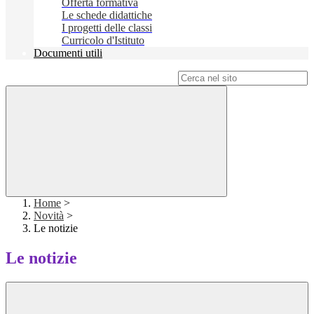
Offerta formativa
Le schede didattiche
I progetti delle classi
Curricolo d'Istituto
Documenti utili
Campo di ricerca per le pagine del sito
Home
>
Novità
>
Le notizie
Le notizie