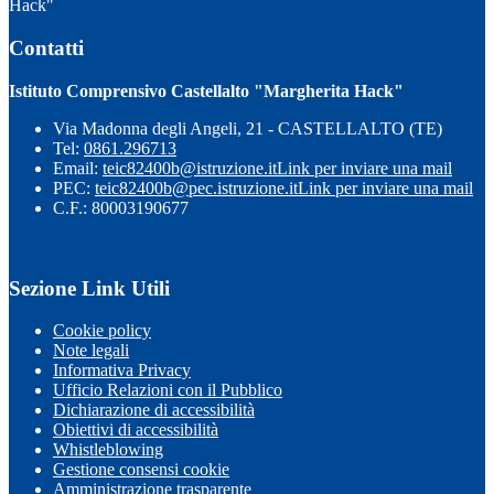
Hack"
Contatti
Istituto Comprensivo Castellalto "Margherita Hack"
Via Madonna degli Angeli, 21 - CASTELLALTO (TE)
Tel:
0861.296713
Email:
teic82400b@istruzione.it
Link per inviare una mail
PEC:
teic82400b@pec.istruzione.it
Link per inviare una mail
C.F.: 80003190677
Sezione Link Utili
Cookie policy
Note legali
Informativa Privacy
Ufficio Relazioni con il Pubblico
Dichiarazione di accessibilità
Obiettivi di accessibilità
Whistleblowing
Gestione consensi cookie
Amministrazione trasparente