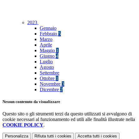
2023
Gennaio
Febbraio
5
Marzo
Aprile
Maggio
1
Giugno
4
Luglio
Agosto
Settembre
Ottobre
1
Novembre
3
Dicembre
2
Nessun contenuto da visualizzare
Questo sito o gli strumenti terzi da questo utilizzati si avvalgono di
cookie necessari al funzionamento ed utili alle finalità illustrate nella
COOKIE POLICY
.
Personalizza
Rifiuta tutti
i cookies
Accetta tutti
i cookies