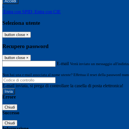
-
Entra con SPID
Entra con CIE
Seleziona utente
button close
×
Recupero password
button close
×
E-mail
Verrà inviato un messaggio all'indirizz
Non hai una e-mail associata al nome utente? Effettua il reset della password tram
E-mail inviata, si prega di controllare la casella di posta elettronica!
Errore
Chiudi
Successo
Chiudi
Informazione