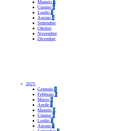
Maggio
7
Giugno
6
Luglio
5
Agosto
4
Settembre
Ottobre
Novembre
Dicembre
2025
Gennaio
1
Febbraio
6
Marzo
6
Aprile
5
Maggio
9
Giugno
6
Luglio
5
Agosto
7