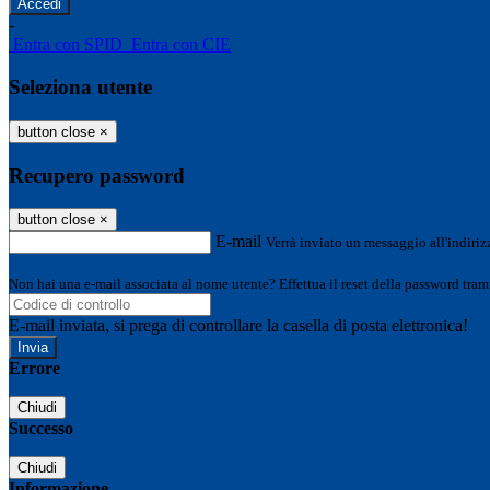
-
Entra con SPID
Entra con CIE
Seleziona utente
button close
×
Recupero password
button close
×
E-mail
Verrà inviato un messaggio all'indirizz
Non hai una e-mail associata al nome utente? Effettua il reset della password tram
E-mail inviata, si prega di controllare la casella di posta elettronica!
Errore
Chiudi
Successo
Chiudi
Informazione