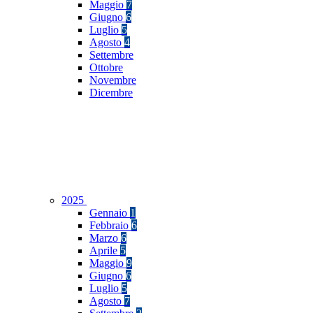
Maggio
7
Giugno
6
Luglio
5
Agosto
4
Settembre
Ottobre
Novembre
Dicembre
2025
Gennaio
1
Febbraio
6
Marzo
6
Aprile
5
Maggio
9
Giugno
6
Luglio
5
Agosto
7