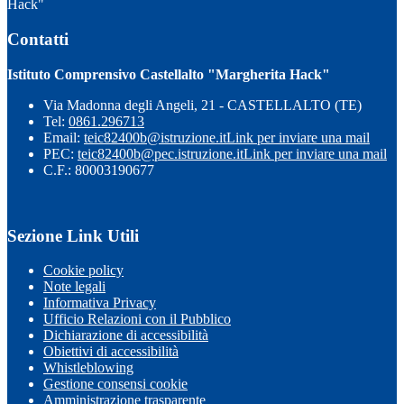
Hack"
Contatti
Istituto Comprensivo Castellalto "Margherita Hack"
Via Madonna degli Angeli, 21 - CASTELLALTO (TE)
Tel:
0861.296713
Email:
teic82400b@istruzione.it
Link per inviare una mail
PEC:
teic82400b@pec.istruzione.it
Link per inviare una mail
C.F.: 80003190677
Sezione Link Utili
Cookie policy
Note legali
Informativa Privacy
Ufficio Relazioni con il Pubblico
Dichiarazione di accessibilità
Obiettivi di accessibilità
Whistleblowing
Gestione consensi cookie
Amministrazione trasparente