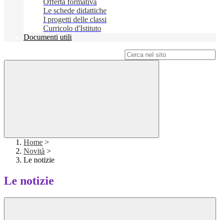
Offerta formativa
Le schede didattiche
I progetti delle classi
Curricolo d'Istituto
Documenti utili
Campo di ricerca per le pagine del sito
Home
>
Novità
>
Le notizie
Le notizie