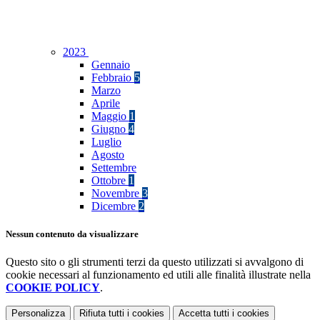
2023
Gennaio
Febbraio
5
Marzo
Aprile
Maggio
1
Giugno
4
Luglio
Agosto
Settembre
Ottobre
1
Novembre
3
Dicembre
2
Nessun contenuto da visualizzare
Questo sito o gli strumenti terzi da questo utilizzati si avvalgono di
cookie necessari al funzionamento ed utili alle finalità illustrate nella
COOKIE POLICY
.
Personalizza
Rifiuta tutti
i cookies
Accetta tutti
i cookies